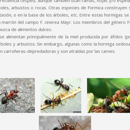
frecuencia césped, aunque también usan ramas, hojas y/o espin
les, arbustos o rocas. Otras especies de Formica construyen su
ación, o en la base de los árboles, etc. Entre estas hormigas s
ga marrón del campo F. cinerea Mayr. Los miembros del género Fo
busca de alimentos dulces.
 alimentan principalmente de la miel producida por áfidos (pio
rboles y arbustos. Sin embargo, algunas como la hormiga sedosa, 
 carroñeras-depredadoras y son atraídas por las carnes.