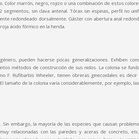
. Color marrón, negro, rojizo o una combinación de estos colores
 segmentos, sin clava antenal. Tórax sin espinas, perfil no u
nte redondeado dorsalmente. Gáster con abertura anal redonda, r
ja ácido fórmico en la herida.
género, pueden hacerse pocas generalizaciones. Exhiben condu
tintos métodos de construcción de sus nidos. La colonia se fund
mo F. Rufibarbis Wheeler, tienen obreras ginecoidales es dec
l tamaño de la colonia varía considerablemente, por ejemplo, la
s. Sin embargo, la mayoría de las especies que causan problem
 muy relacionadas con las paredes y aceras de concreto, etc