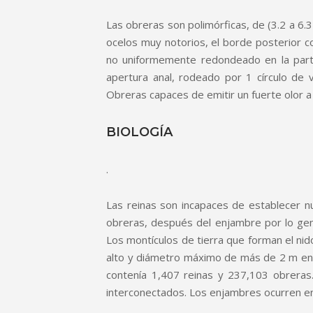
Las obreras son polimórficas, de (3.2 a 6.
ocelos muy notorios, el borde posterior con
no uniformemente redondeado en la parte 
apertura anal, rodeado por 1 círculo de v
Obreras capaces de emitir un fuerte olor a a
BIOLOGÍA
.
Las reinas son incapaces de establecer n
obreras, después del enjambre por lo gene
Los montículos de tierra que forman el n
alto y diámetro máximo de más de 2 m en
contenía 1,407 reinas y 237,103 obreras
interconectados. Los enjambres ocurren en