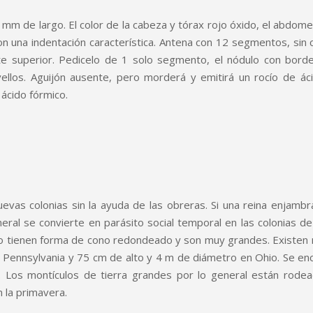
3 mm de largo. El color de la cabeza y tórax rojo óxido, el abdo
 una indentación característica. Antena con 12 segmentos, sin c
superior. Pedicelo de 1 solo segmento, el nódulo con borde do
ellos. Aguijón ausente, pero morderá y emitirá un rocío de ác
́cido fórmico.
uevas colonias sin la ayuda de las obreras. Si una reina enjam
ral se convierte en parásito social temporal en las colonias de
ido tienen forma de cono redondeado y son muy grandes. Existen 
 Pennsylvania y 75 cm de alto y 4 m de diámetro en Ohio. Se enc
. Los montículos de tierra grandes por lo general están rodea
 la primavera.