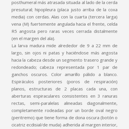
posthumeral más atrasada situada al lado de la cerda
presutural; hipopleura (placa justo arriba de la coxa
media) con cerdas. Alas con la cuarta (tercera larga)
vena (M) fuertemente angulada hacia el frente, celda
R5 angosta pero raras veces cerrada distalmente
(en el margen del ala).
La larva madura mide alrededor de 9 a 22 mm de
largo, sin ojos ni patas y haciéndose más angosta
hacia la cabeza desde un segmento trasero grande y
redondeado; cabeza representada por 1 par de
ganchos oscuros. Color amarillo pálido a blanco.
Espiráculos posteriores (poros de respiración)
planos, estructuras de 2 placas cada una, con
aberturas espiraculares consistentes en 3 ranuras
rectas, semi-paralelas alineadas diagonalmente,
completamente rodeadas por un borde oval negro
(peritremo) que tiene forma de dona oscura (botón o
cicatriz ecdisial/de muda) adherida al margen interior,