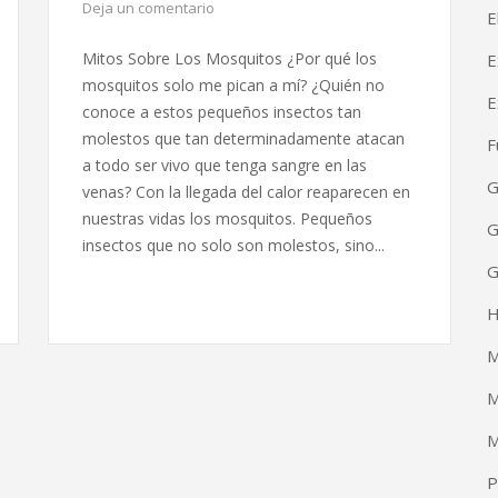
Deja un comentario
E
Mitos Sobre Los Mosquitos ¿Por qué los
E
mosquitos solo me pican a mí? ¿Quién no
E
conoce a estos pequeños insectos tan
molestos que tan determinadamente atacan
F
a todo ser vivo que tenga sangre en las
G
venas? Con la llegada del calor reaparecen en
nuestras vidas los mosquitos. Pequeños
G
insectos que no solo son molestos, sino...
G
H
M
M
M
P