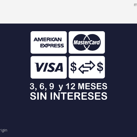
m
rigin