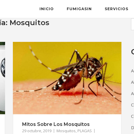
INICIO
FUMIGASIN
SERVICIOS
ía:
Mosquitos
A
A
A
C
C
Mitos Sobre Los Mosquitos
D
29 octubre, 2019
Mosquitos
,
PLAGAS