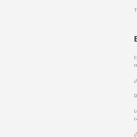
T
C
c
¿
D
L
c
¿