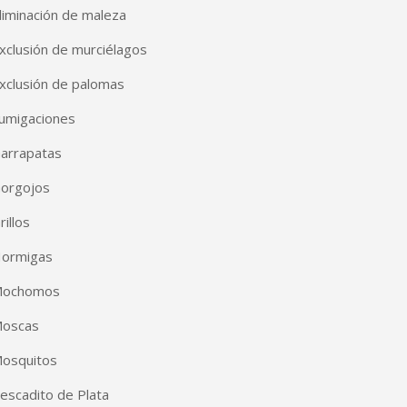
liminación de maleza
xclusión de murciélagos
xclusión de palomas
umigaciones
arrapatas
orgojos
rillos
ormigas
ochomos
oscas
osquitos
escadito de Plata