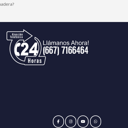
adera?